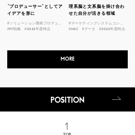
“プロデューサー”としてア
理系脳と文系脳を掛け合わ
イデアを形に
せた自分が活きる領域
#ソリューション開発プロデューサー
#マーケティングシステムコンサルタント
#PF戦略
#2023年度時点
#MSC
#データ
#2023年度時点
MORE
POSITION